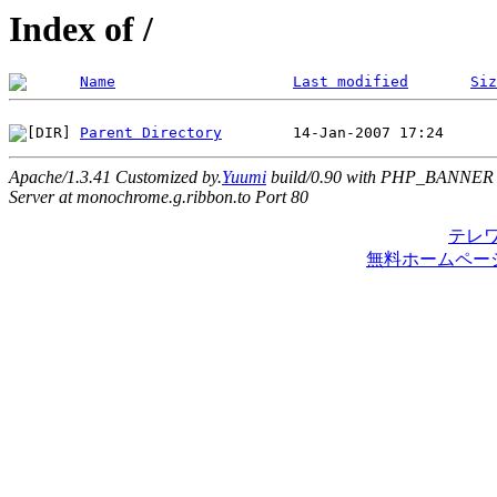
Index of /
Name
Last modified
Siz
Parent Directory
Apache/1.3.41 Customized by.
Yuumi
build/0.90 with PHP_BANNER
Server at monochrome.g.ribbon.to Port 80
テレ
無料ホームペー