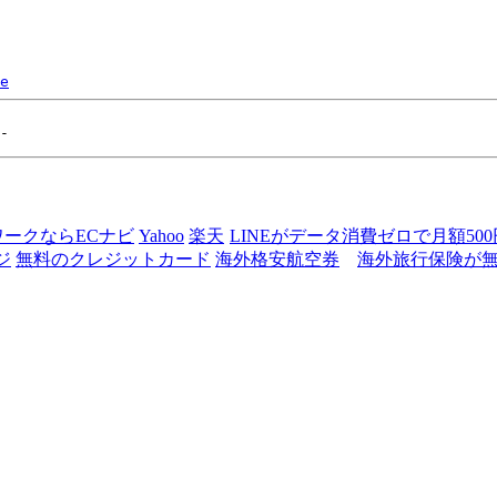
e
ワークならECナビ
Yahoo
楽天
LINEがデータ消費ゼロで月額50
ジ
無料のクレジットカード
海外格安航空券
海外旅行保険が